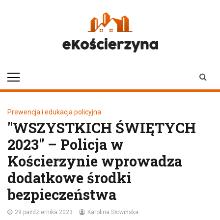
Skip
to
content
ekoscierzyna.pl
wiadomości z Kościerzyny
• Kościerzyna online
Prewencja i edukacja policyjna
"WSZYSTKICH ŚWIĘTYCH
2023" – Policja w
Kościerzynie wprowadza
dodatkowe środki
bezpieczeństwa
29 października 2023
Karolina Słowińska