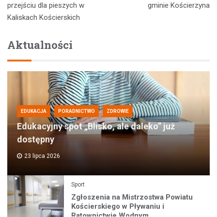
wpisu
przejściu dla pieszych w
gminie Kościerzyna
Kaliskach Kościerskich
Aktualności
EDUKACJA
PORADNICTWO
ZDROWIE
Edukacyjny spot „Blisko, ale daleko” już
dostępny
23 lipca 2026
Sport
Zgłoszenia na Mistrzostwa Powiatu
Kościerskiego w Pływaniu i
Ratownictwie Wodnym