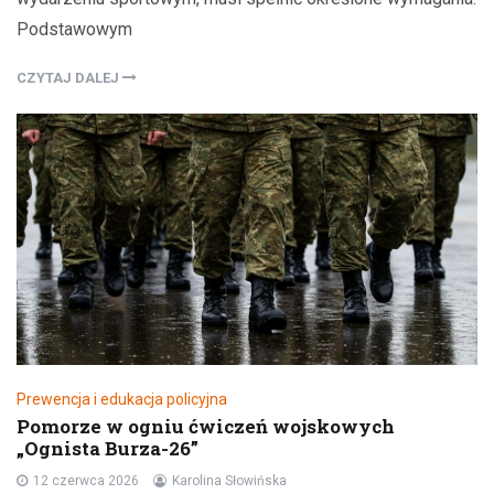
Podstawowym
CZYTAJ DALEJ
Prewencja i edukacja policyjna
Pomorze w ogniu ćwiczeń wojskowych
„Ognista Burza-26”
12 czerwca 2026
Karolina Słowińska