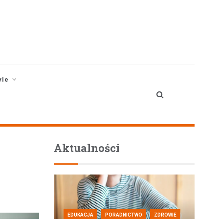
yle
Aktualności
EDUKACJA
PORADNICTWO
ZDROWIE