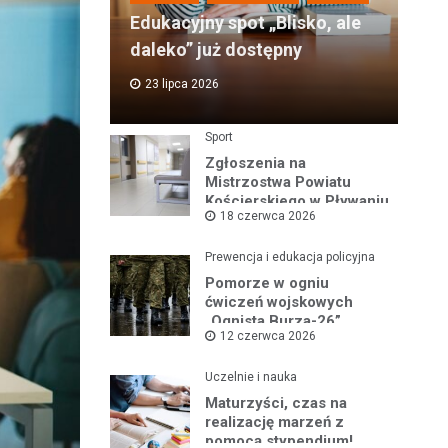
Edukacyjny spot „Blisko, ale
daleko” już dostępny
23 lipca 2026
Sport
Zgłoszenia na
Mistrzostwa Powiatu
Kościerskiego w Pływaniu
18 czerwca 2026
i Ratownictwie Wodnym
Prewencja i edukacja policyjna
Pomorze w ogniu
ćwiczeń wojskowych
„Ognista Burza-26”
12 czerwca 2026
Uczelnie i nauka
Maturzyści, czas na
realizację marzeń z
pomocą stypendium!