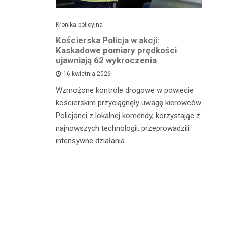
Kronika policyjna
Kro
roczeniu
Kościerska Policja w akcji:
Pi
ł prawo
Kaskadowe pomiary prędkości
za
ujawniają 62 wykroczenia
16 kwietnia 2026
Wi
nia 2026
Wzmożone kontrole drogowe w powiecie
do
łu Ruchu
kościerskim przyciągnęły uwagę kierowców.
na
 Policji w
Policjanci z lokalnej komendy, korzystając z
Ok
tynową
najnowszych technologii, przeprowadzili
Po
intensywne działania…