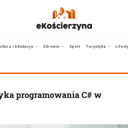
ekoscierzyna.pl
wiadomości z Kościerzyny
• Kościerzyna online
ultura i Edukacja
Zdrowie
Sport
Turystyka
Lifest
ęzyka programowania C# w