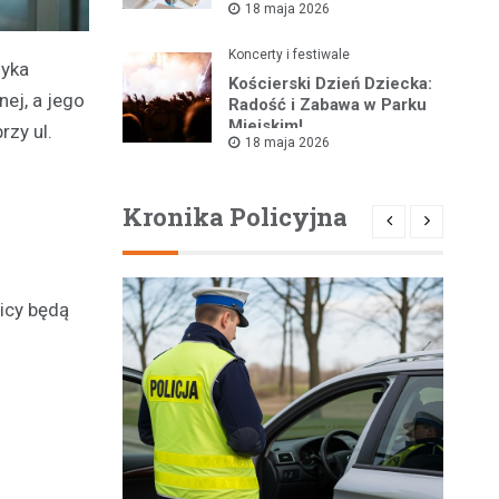
18 maja 2026
Koncerty i festiwale
zyka
Kościerski Dzień Dziecka:
ej, a jego
Radość i Zabawa w Parku
Miejskim!
rzy ul.
18 maja 2026
Kronika Policyjna
icy będą