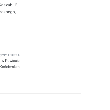
aszub II”.
łecznego,
z w Powiecie
Kościerskim