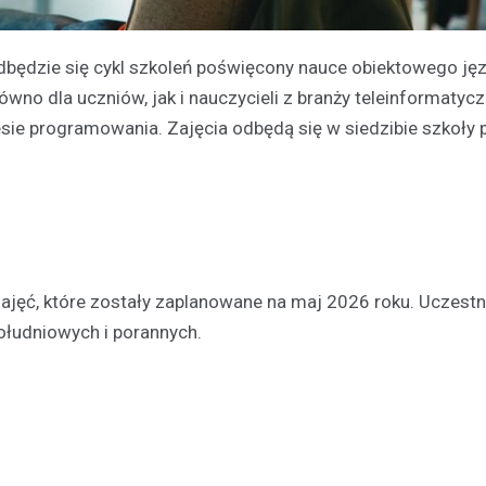
będzie się cykl szkoleń poświęcony nauce obiektowego ję
no dla uczniów, jak i nauczycieli z branży teleinformatyczn
sie programowania. Zajęcia odbędą się w siedzibie szkoły p
zajęć, które zostały zaplanowane na maj 2026 roku. Uczestn
ołudniowych i porannych.