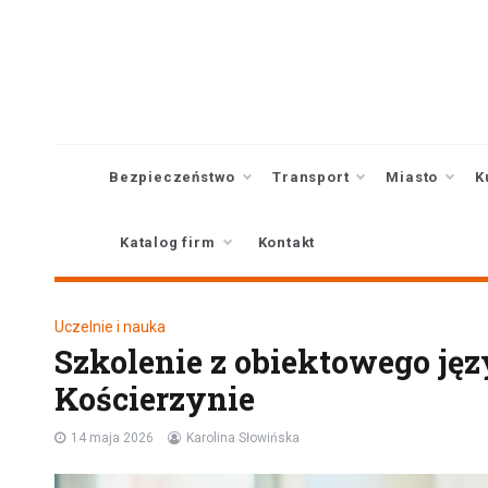
Skip
to
content
Bezpieczeństwo
Transport
Miasto
K
Katalog firm
Kontakt
Uczelnie i nauka
Szkolenie z obiektowego j
Kościerzynie
14 maja 2026
Karolina Słowińska