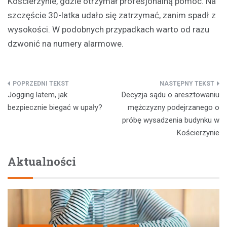
Kościerzynie, gdzie otrzymał profesjonalną pomoc. Na
szczęście 30-latka udało się zatrzymać, zanim spadł z
wysokości. W podobnych przypadkach warto od razu
dzwonić na numery alarmowe.
Nawigacja
Jogging latem, jak
Decyzja sądu o aresztowaniu
wpisu
bezpiecznie biegać w upały?
mężczyzny podejrzanego o
próbę wysadzenia budynku w
Kościerzynie
Aktualności