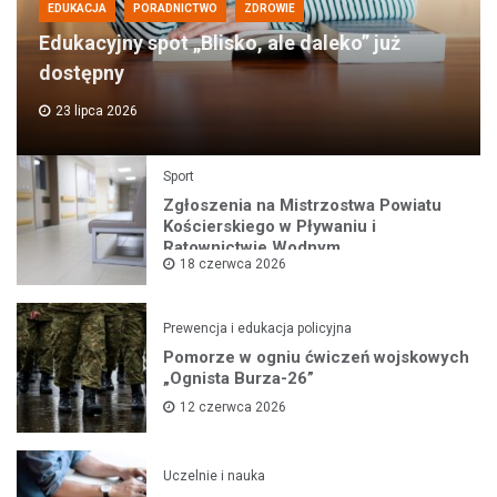
EDUKACJA
PORADNICTWO
ZDROWIE
Edukacyjny spot „Blisko, ale daleko” już
dostępny
23 lipca 2026
Sport
Zgłoszenia na Mistrzostwa Powiatu
Kościerskiego w Pływaniu i
Ratownictwie Wodnym
18 czerwca 2026
Prewencja i edukacja policyjna
Pomorze w ogniu ćwiczeń wojskowych
„Ognista Burza-26”
12 czerwca 2026
Uczelnie i nauka