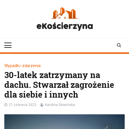
Skip
to
content
ekoscierzyna.pl
wiadomości z Kościerzyny
• Kościerzyna online
Wypadki i zdarzenia
30-latek zatrzymany na
dachu. Stwarzał zagrożenie
dla siebie i innych
21 czerwca 2023
Karolina Słowińska