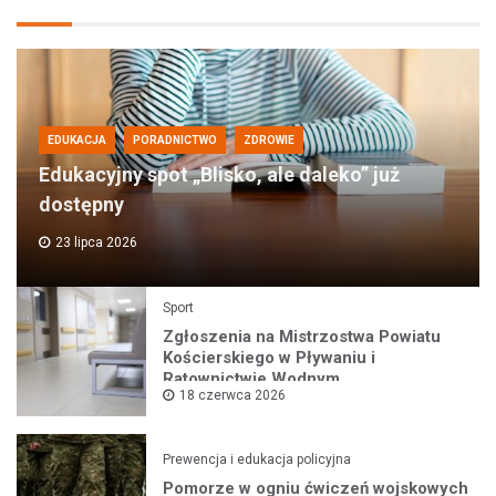
EDUKACJA
PORADNICTWO
ZDROWIE
Edukacyjny spot „Blisko, ale daleko” już
dostępny
23 lipca 2026
Sport
Zgłoszenia na Mistrzostwa Powiatu
Kościerskiego w Pływaniu i
Ratownictwie Wodnym
18 czerwca 2026
Prewencja i edukacja policyjna
Pomorze w ogniu ćwiczeń wojskowych