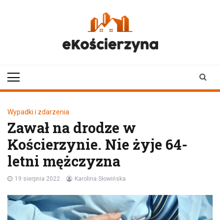
Skip
to
content
ekoscierzyna.pl
wiadomości z Kościerzyny
• Kościerzyna online
Wypadki i zdarzenia
Zawał na drodze w
Kościerzynie. Nie żyje 64-
letni mężczyzna
19 sierpnia 2022
Karolina Słowińska