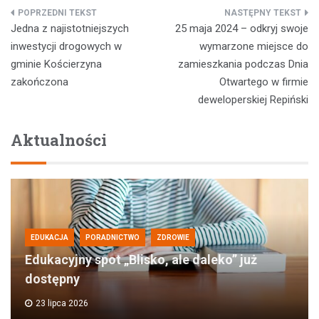
Nawigacja
Jedna z najistotniejszych
25 maja 2024 – odkryj swoje
wpisu
inwestycji drogowych w
wymarzone miejsce do
gminie Kościerzyna
zamieszkania podczas Dnia
zakończona
Otwartego w firmie
deweloperskiej Repiński
Aktualności
EDUKACJA
PORADNICTWO
ZDROWIE
Edukacyjny spot „Blisko, ale daleko” już
dostępny
23 lipca 2026