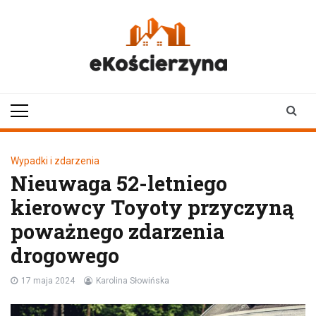
Skip
to
content
ekoscierzyna.pl
wiadomości z Kościerzyny
• Kościerzyna online
Wypadki i zdarzenia
Nieuwaga 52-letniego
kierowcy Toyoty przyczyną
poważnego zdarzenia
drogowego
17 maja 2024
Karolina Słowińska