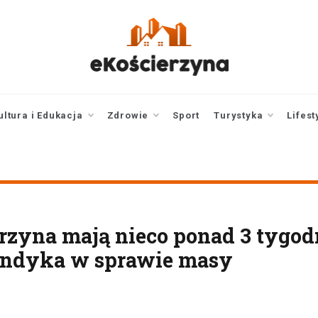
ekoscierzyna.pl
wiadomości z Kościerzyny
• Kościerzyna online
ultura i Edukacja
Zdrowie
Sport
Turystyka
Lifest
rzyna mają nieco ponad 3 tygod
syndyka w sprawie masy