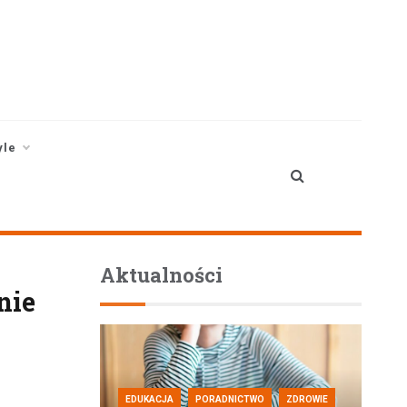
yle
Aktualności
nie
EDUKACJA
PORADNICTWO
ZDROWIE