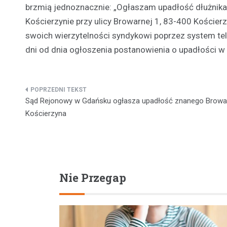
brzmią jednoznacznie: „Ogłaszam upadłość dłużnika 
Kościerzynie przy ulicy Browarnej 1, 83-400 Koście
swoich wierzytelności syndykowi poprzez system te
dni od dnia ogłoszenia postanowienia o upadłości w 
Nawigacja
Sąd Rejonowy w Gdańsku ogłasza upadłość znanego Browa
wpisu
Kościerzyna
Nie Przegap