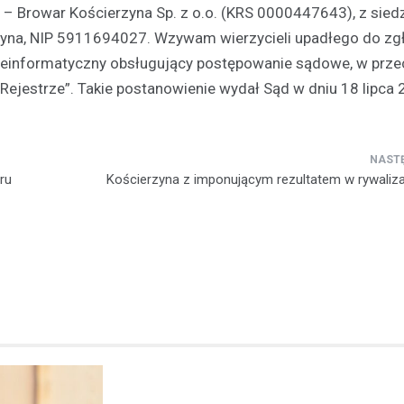
– Browar Kościerzyna Sp. z o.o. (KRS 0000447643), z sied
rzyna, NIP 5911694027. Wzywam wierzycieli upadłego do zg
Kronika policyjna
leinformatyczny obsługujący postępowanie sądowe, w prze
19-latek złapany na przek
Rejestrze”. Takie postanowienie wydał Sąd w dniu 18 lipca 
prędkości o 76 km/h straci
jazdy
7 kwietnia 2026
W sobotnie popołudnie, 4 kwiet
ru
Kościerzyna z imponującym rezultatem w rywaliza
roku, funkcjonariusze z Wydzia
Drogowego Komendy Powiatowej
Kościerzynie przeprowadzili ru
kontrolę…