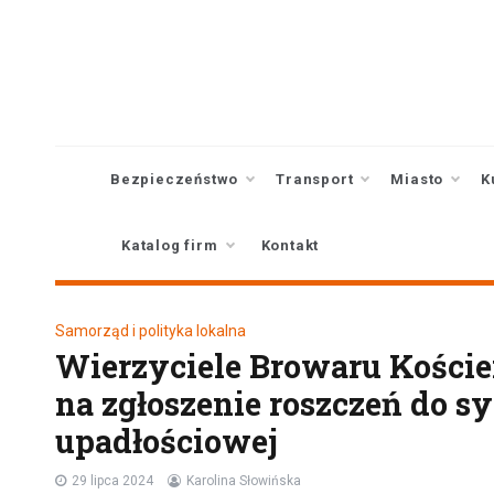
Skip
to
content
Bezpieczeństwo
Transport
Miasto
K
Katalog firm
Kontakt
Samorząd i polityka lokalna
Wierzyciele Browaru Koście
na zgłoszenie roszczeń do 
upadłościowej
29 lipca 2024
Karolina Słowińska