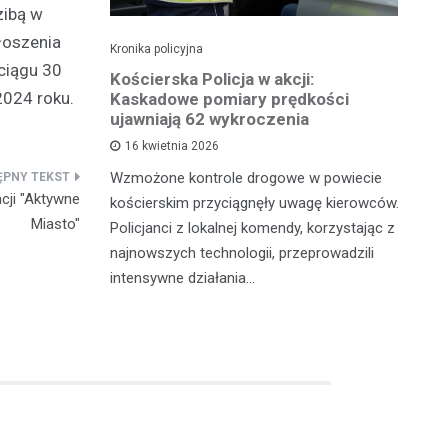
zibą w
łoszenia
Kronika policyjna
Kro
ciągu 30
roczeniu
Kościerska Policja w akcji:
Pi
2024 roku.
ł prawo
Kaskadowe pomiary prędkości
za
ujawniają 62 wykroczenia
16 kwietnia 2026
Wi
nia 2026
Wzmożone kontrole drogowe w powiecie
do
cji "Aktywne
łu Ruchu
kościerskim przyciągnęły uwagę kierowców.
na
Miasto"
 Policji w
Policjanci z lokalnej komendy, korzystając z
Ok
tynową
najnowszych technologii, przeprowadzili
Po
intensywne działania…