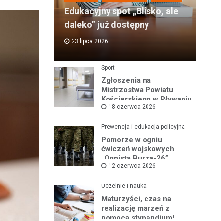
Edukacyjny spot „Blisko, ale
daleko” już dostępny
23 lipca 2026
Sport
Zgłoszenia na
Mistrzostwa Powiatu
Kościerskiego w Pływaniu
18 czerwca 2026
i Ratownictwie Wodnym
Prewencja i edukacja policyjna
Pomorze w ogniu
ćwiczeń wojskowych
„Ognista Burza-26”
12 czerwca 2026
Uczelnie i nauka
Maturzyści, czas na
realizację marzeń z
pomocą stypendium!