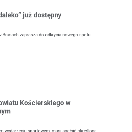
daleko” już dostępny
w Brusach zaprasza do odkrycia nowego spotu
owiatu Kościerskiego w
dnym
ym wydarzeniu sportowym, musi spełnić określone