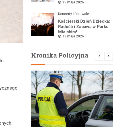
18 maja 2026
Koncerty i festiwale
Kościerski Dzień Dziecka:
Radość i Zabawa w Parku
Miejskim!
18 maja 2026
Kronika Policyjna
do
tycznego
u
onych,