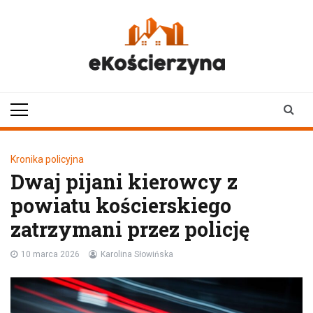
Skip
to
content
ekoscierzyna.pl
wiadomości z Kościerzyny
• Kościerzyna online
Kronika policyjna
Dwaj pijani kierowcy z
powiatu kościerskiego
zatrzymani przez policję
10 marca 2026
Karolina Słowińska