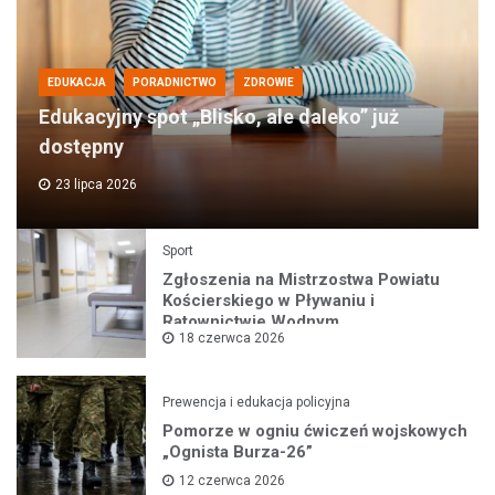
EDUKACJA
PORADNICTWO
ZDROWIE
Edukacyjny spot „Blisko, ale daleko” już
dostępny
23 lipca 2026
Sport
Zgłoszenia na Mistrzostwa Powiatu
Kościerskiego w Pływaniu i
Ratownictwie Wodnym
18 czerwca 2026
Prewencja i edukacja policyjna
Pomorze w ogniu ćwiczeń wojskowych
„Ognista Burza-26”
12 czerwca 2026