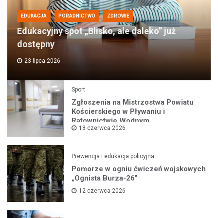
EDUKACJA
PORADNICTWO
ZDROWIE
Edukacyjny spot „Blisko, ale daleko” już
dostępny
23 lipca 2026
Sport
Zgłoszenia na Mistrzostwa Powiatu
Kościerskiego w Pływaniu i
Ratownictwie Wodnym
18 czerwca 2026
Prewencja i edukacja policyjna
Pomorze w ogniu ćwiczeń wojskowych
„Ognista Burza-26”
12 czerwca 2026