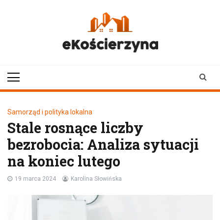
Skip
to
content
ekoscierzyna.pl
wiadomości z Kościerzyny
• Kościerzyna online
Samorząd i polityka lokalna
Stale rosnące liczby
bezrobocia: Analiza sytuacji
na koniec lutego
19 marca 2024
Karolina Słowińska