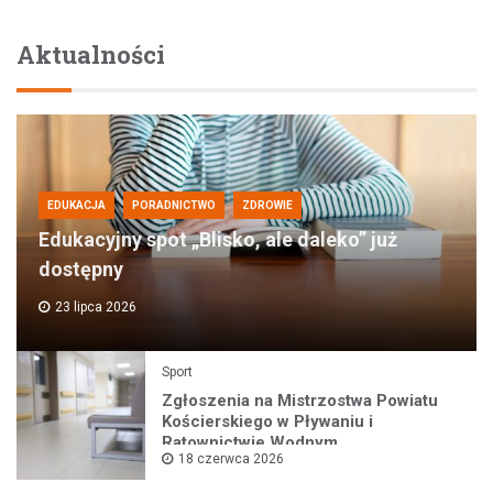
Aktualności
EDUKACJA
PORADNICTWO
ZDROWIE
Edukacyjny spot „Blisko, ale daleko” już
dostępny
23 lipca 2026
Sport
Zgłoszenia na Mistrzostwa Powiatu
Kościerskiego w Pływaniu i
Ratownictwie Wodnym
18 czerwca 2026