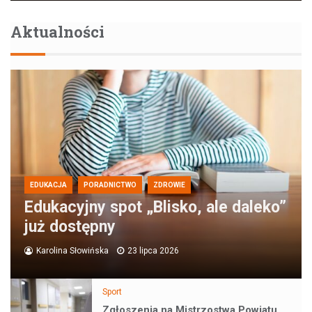
Aktualności
EDUKACJA
PORADNICTWO
ZDROWIE
Edukacyjny spot „Blisko, ale daleko”
już dostępny
Karolina Słowińska
23 lipca 2026
Sport
Zgłoszenia na Mistrzostwa Powiatu