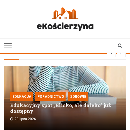
Skip
to
content
ekoscierzyna.pl
wiadomości z Kościerzyny
• Kościerzyna online
EDUKACJA
PORADNICTWO
ZDROWIE
Edukacyjny spot „Blisko, ale daleko” już
dostępny
23 lipca 2026