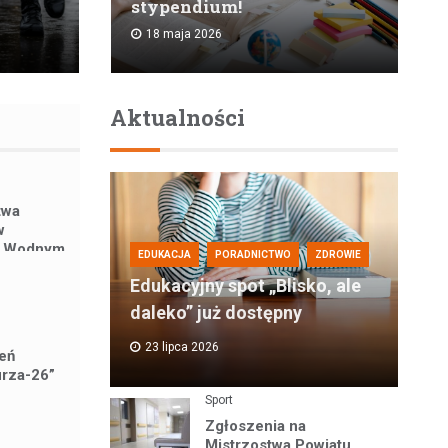
stypendium!
18 maja 2026
Aktualności
twa
w
ie Wodnym
EDUKACJA
PORADNICTWO
ZDROWIE
Edukacyjny spot „Blisko, ale
daleko” już dostępny
23 lipca 2026
eń
urza-26”
Sport
Zgłoszenia na
Mistrzostwa Powiatu