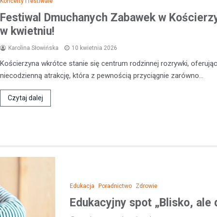
Koncerty i festiwale
roku, funkcjonariusze z Wydzia
Festiwal Dmuchanych Zabawek w Kościerzy
Drogowego Komendy Powiatowej
w kwietniu!
Kościerzynie przeprowadzili ru
kontrolę…
Karolina Słowińska
10 kwietnia 2026
Kościerzyna wkrótce stanie się centrum rodzinnej rozrywki, oferują
niecodzienną atrakcję, która z pewnością przyciągnie zarówno…
Czytaj dalej
Edukacja
Poradnictwo
Zdrowie
Edukacyjny spot „Blisko, ale 