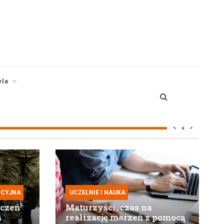
yle
ICYJNA
UCZELNIE I NAUKA
iczeń
Maturzyści, czas na
a
realizację marzeń z pomocą