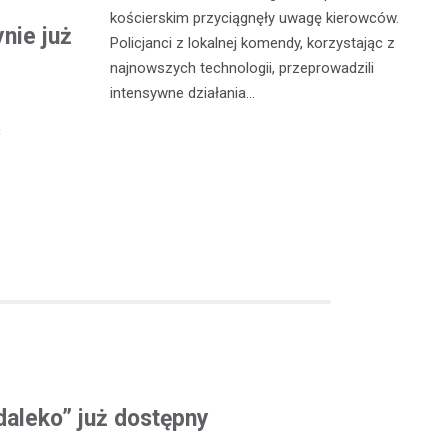
łu Ruchu
kościerskim przyciągnęły uwagę kierowców.
na
nie już
 Policji w
Policjanci z lokalnej komendy, korzystając z
Ok
tynową
najnowszych technologii, przeprowadzili
Po
intensywne działania…
c
daleko” już dostępny