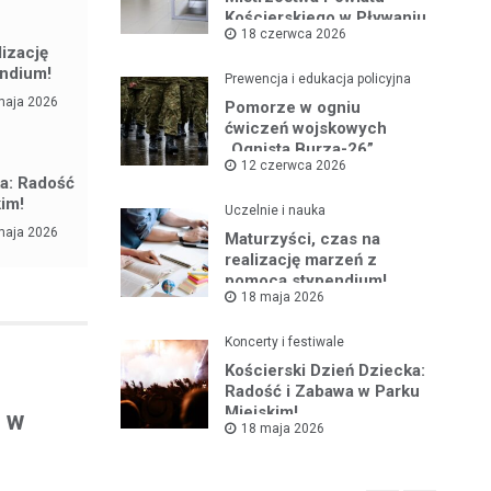
Kościerskiego w Pływaniu
18 czerwca 2026
i Ratownictwie Wodnym
lizację
ndium!
Prewencja i edukacja policyjna
maja 2026
Pomorze w ogniu
ćwiczeń wojskowych
„Ognista Burza-26”
12 czerwca 2026
ka: Radość
kim!
Uczelnie i nauka
maja 2026
Maturzyści, czas na
realizację marzeń z
pomocą stypendium!
18 maja 2026
Koncerty i festiwale
Kościerski Dzień Dziecka:
Radość i Zabawa w Parku
Miejskim!
a w
18 maja 2026