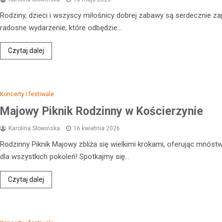
Rodziny, dzieci i wszyscy miłośnicy dobrej zabawy są serdecznie z
radosne wydarzenie, które odbędzie…
Czytaj dalej
Koncerty i festiwale
Majowy Piknik Rodzinny w Kościerzynie
Karolina Słowińska
16 kwietnia 2026
Rodzinny Piknik Majowy zbliża się wielkimi krokami, oferując mnóstw
Kronika policyjna
dla wszystkich pokoleń! Spotkajmy się…
19-latek złapany na przek
prędkości o 76 km/h straci
Czytaj dalej
jazdy
7 kwietnia 2026
W sobotnie popołudnie, 4 kwiet