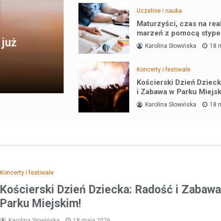
Uczelnie i nauka
Maturzyści, czas na rea
marzeń z pomocą stype
 już
Karolina Słowińska
18 
Koncerty i festiwale
Kościerski Dzień Dziec
i Zabawa w Parku Miejs
Karolina Słowińska
18 
Koncerty i festiwale
Kościerski Dzień Dziecka: Radość i Zabaw
Parku Miejskim!
Karolina Słowińska
18 maja 2026