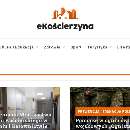
ekoscierzyna.pl
wiadomości z Kościerzyny
• Kościerzyna online
ultura i Edukacja
Zdrowie
Sport
Turystyka
Lifest
PREWENCJA I EDUKACJA POL
enia na Mistrzostwa
u Kościerskiego w
Pomorze w ogniu ćw
iu i Ratownictwie
wojskowych „Ognist