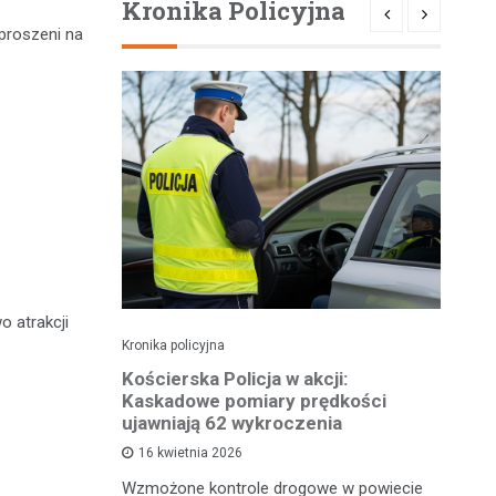
Kronika Policyjna
aproszeni na
o atrakcji
Kronika policyjna
Kro
roczeniu
Kościerska Policja w akcji:
Pi
ł prawo
Kaskadowe pomiary prędkości
za
ujawniają 62 wykroczenia
16 kwietnia 2026
Wi
nia 2026
Wzmożone kontrole drogowe w powiecie
do