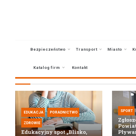
Skip
to
content
Bezpieczeństwo
Transport
Miasto
K
Katalog firm
Kontakt
SPORT
EDUKACJA
PORADNICTWO
Zgłosz
ZDROWIE
Powiat
Edukacyjny spot „Blisko,
Pływan