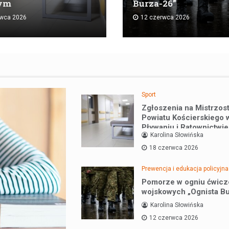
ym
Burza-26”
rwca 2026
12 czerwca 2026
Sport
Zgłoszenia na Mistrzos
Powiatu Kościerskiego 
Pływaniu i Ratownictw
Karolina Słowińska
18 czerwca 2026
Prewencja i edukacja policyjna
Pomorze w ogniu ćwicz
wojskowych „Ognista B
Karolina Słowińska
12 czerwca 2026