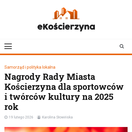
Skip
to
content
ekoscierzyna.pl
wiadomości z Kościerzyny
• Kościerzyna online
Samorząd i polityka lokalna
Nagrody Rady Miasta
Kościerzyna dla sportowców
i twórców kultury na 2025
rok
19 lutego 2026
Karolina Słowińska