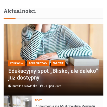
Aktualności
EDUKACJA
PORADNICTWO
ZDROWIE
Edukacyjny spot „Blisko, ale daleko”
już dostępny
Karolina Słowińska
23 lipca 2026
Sport
Zgłoszenia na Mistrzostwa Powiatu