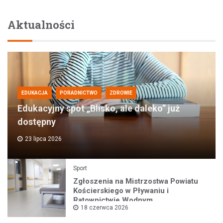
Aktualności
EDUKACJA
PORADNICTWO
ZDROWIE
Edukacyjny spot „Blisko, ale daleko” już
dostępny
23 lipca 2026
Sport
Zgłoszenia na Mistrzostwa Powiatu
Kościerskiego w Pływaniu i
Ratownictwie Wodnym
18 czerwca 2026