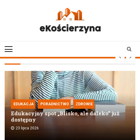
Skip
to
content
ekoscierzyna.pl
wiadomości z Kościerzyny
• Kościerzyna online
EDUKACJA
PORADNICTWO
ZDROWIE
Edukacyjny spot „Blisko, ale daleko” już
dostępny
23 lipca 2026