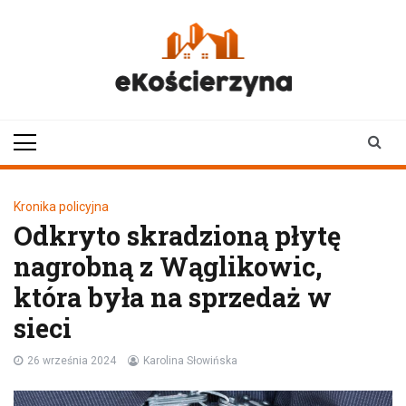
Skip
to
content
ekoscierzyna.pl
wiadomości z Kościerzyny
• Kościerzyna online
Kronika policyjna
Odkryto skradzioną płytę
nagrobną z Wąglikowic,
która była na sprzedaż w
sieci
26 września 2024
Karolina Słowińska