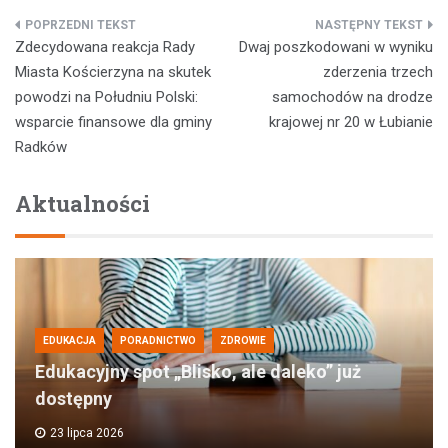
Nawigacja
Zdecydowana reakcja Rady
Dwaj poszkodowani w wyniku
wpisu
Miasta Kościerzyna na skutek
zderzenia trzech
powodzi na Południu Polski:
samochodów na drodze
wsparcie finansowe dla gminy
krajowej nr 20 w Łubianie
Radków
Aktualności
EDUKACJA
PORADNICTWO
ZDROWIE
Edukacyjny spot „Blisko, ale daleko” już
dostępny
23 lipca 2026