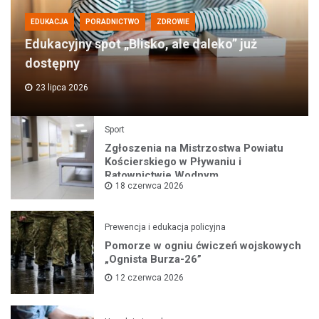
EDUKACJA
PORADNICTWO
ZDROWIE
Edukacyjny spot „Blisko, ale daleko” już
dostępny
23 lipca 2026
Sport
Zgłoszenia na Mistrzostwa Powiatu
Kościerskiego w Pływaniu i
Ratownictwie Wodnym
18 czerwca 2026
Prewencja i edukacja policyjna
Pomorze w ogniu ćwiczeń wojskowych
„Ognista Burza-26”
12 czerwca 2026