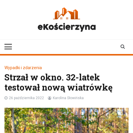
Skip
to
content
ekoscierzyna.pl
wiadomości z Kościerzyny
• Kościerzyna online
Wypadki i zdarzenia
Strzał w okno. 32-latek
testował nową wiatrówkę
26 października 2022
Karolina Słowińska