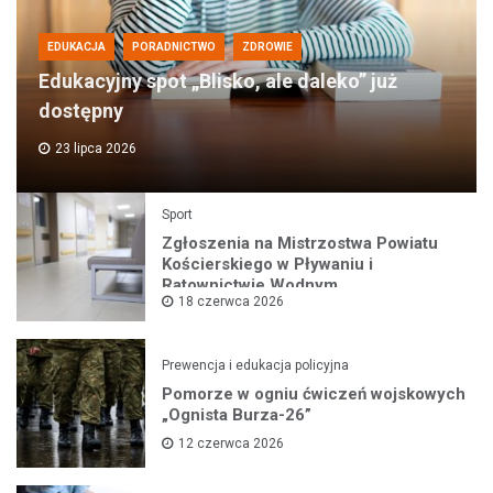
EDUKACJA
PORADNICTWO
ZDROWIE
Edukacyjny spot „Blisko, ale daleko” już
dostępny
23 lipca 2026
Sport
Zgłoszenia na Mistrzostwa Powiatu
Kościerskiego w Pływaniu i
Ratownictwie Wodnym
18 czerwca 2026
Prewencja i edukacja policyjna
Pomorze w ogniu ćwiczeń wojskowych
„Ognista Burza-26”
12 czerwca 2026