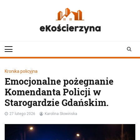
Skip
to
content
ekoscierzyna.pl
wiadomości z Kościerzyny
• Kościerzyna online
Kronika policyjna
Emocjonalne pożegnanie
Komendanta Policji w
Starogardzie Gdańskim.
27 lutego 2026
Karolina Słowińska