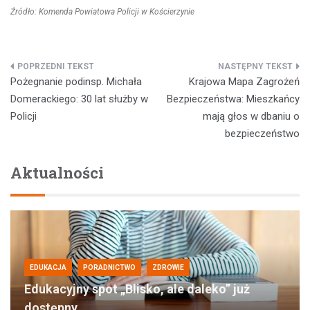
Źródło: Komenda Powiatowa Policji w Kościerzynie
Nawigacja
Pożegnanie podinsp. Michała
Krajowa Mapa Zagrożeń
wpisu
Domerackiego: 30 lat służby w
Bezpieczeństwa: Mieszkańcy
Policji
mają głos w dbaniu o
bezpieczeństwo
Aktualności
EDUKACJA
PORADNICTWO
ZDROWIE
Edukacyjny spot „Blisko, ale daleko” już
dostępny