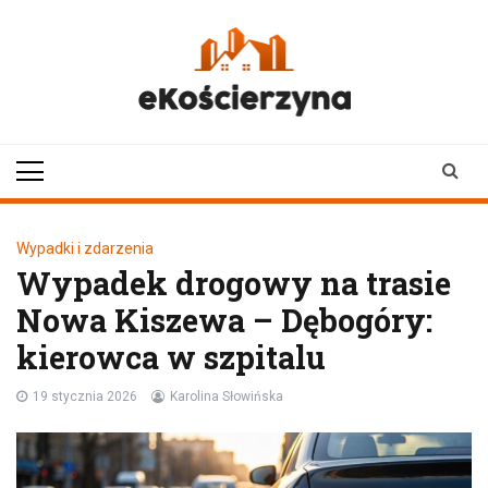
Skip
to
content
ekoscierzyna.pl
wiadomości z Kościerzyny
• Kościerzyna online
Wypadki i zdarzenia
Wypadek drogowy na trasie
Nowa Kiszewa – Dębogóry:
kierowca w szpitalu
19 stycznia 2026
Karolina Słowińska