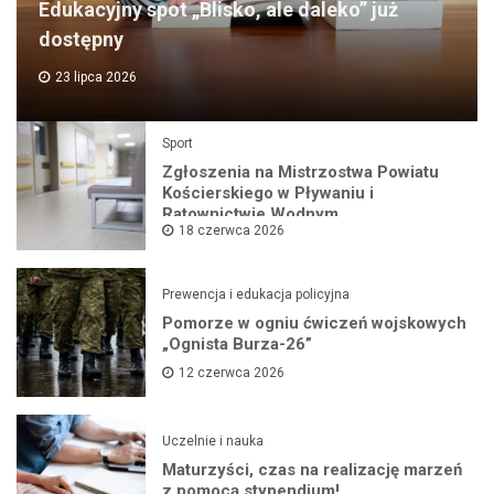
Edukacyjny spot „Blisko, ale daleko” już
dostępny
23 lipca 2026
Sport
Zgłoszenia na Mistrzostwa Powiatu
Kościerskiego w Pływaniu i
Ratownictwie Wodnym
18 czerwca 2026
Prewencja i edukacja policyjna
Pomorze w ogniu ćwiczeń wojskowych
„Ognista Burza-26”
12 czerwca 2026
Uczelnie i nauka
Maturzyści, czas na realizację marzeń
z pomocą stypendium!