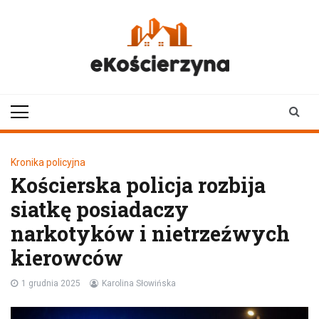
Skip
to
content
ekoscierzyna.pl
wiadomości z Kościerzyny
• Kościerzyna online
Kronika policyjna
Kościerska policja rozbija
siatkę posiadaczy
narkotyków i nietrzeźwych
kierowców
1 grudnia 2025
Karolina Słowińska