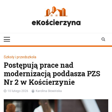
Skip
to
content
ekoscierzyna.pl
wiadomości z Kościerzyny
• Kościerzyna online
Szkoły i przedszkola
Postępują prace nad
modernizacją poddasza PZS
Nr 2 w Kościerzynie
10 lutego 2026
Karolina Słowińska