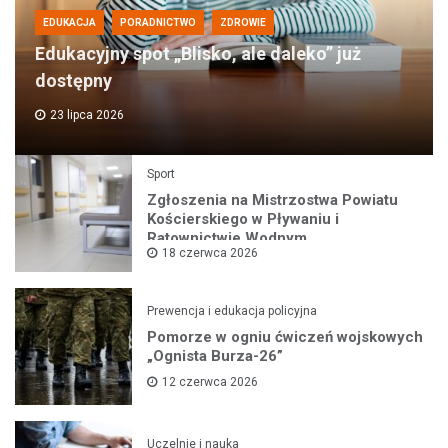
EDUKACJA
PORADNICTWO
ZDROWIE
Edukacyjny spot „Blisko, ale daleko” już
dostępny
23 lipca 2026
Sport
Zgłoszenia na Mistrzostwa Powiatu
Kościerskiego w Pływaniu i
Ratownictwie Wodnym
18 czerwca 2026
Prewencja i edukacja policyjna
Pomorze w ogniu ćwiczeń wojskowych
„Ognista Burza-26”
12 czerwca 2026
Uczelnie i nauka