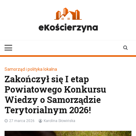
Skip
to
content
ekoscierzyna.pl
wiadomości z Kościerzyny
• Kościerzyna online
Samorząd i polityka lokalna
Zakończył się I etap
Powiatowego Konkursu
Wiedzy o Samorządzie
Terytorialnym 2026!
27 marca 2026
Karolina Słowińska