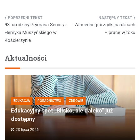
Nawigacja
93. urodziny Prymasa Seniora
Wiosenne porządki na ulicach
wpisu
Henryka Muszyńskiego w
– prace w toku
Kościerzynie
Aktualności
EDUKACJA
PORADNICTWO
ZDROWIE
Edukacyjny spot „Blisko, ale daleko” już
dostępny
23 lipca 2026