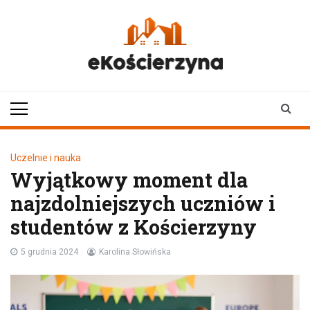
Skip
to
content
ekoscierzyna.pl
wiadomości z Kościerzyny
• Kościerzyna online
Uczelnie i nauka
Wyjątkowy moment dla
najzdolniejszych uczniów i
studentów z Kościerzyny
5 grudnia 2024
Karolina Słowińska