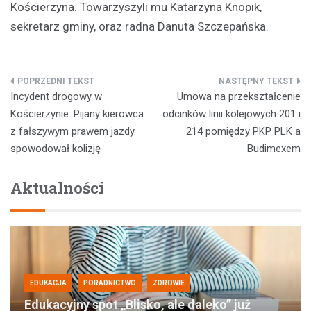
Kościerzyna. Towarzyszyli mu Katarzyna Knopik,
sekretarz gminy, oraz radna Danuta Szczepańska.
Nawigacja
Incydent drogowy w
Umowa na przekształcenie
wpisu
Kościerzynie: Pijany kierowca
odcinków linii kolejowych 201 i
z fałszywym prawem jazdy
214 pomiędzy PKP PLK a
spowodował kolizję
Budimexem
Aktualności
EDUKACJA
PORADNICTWO
ZDROWIE
Edukacyjny spot „Blisko, ale daleko” już