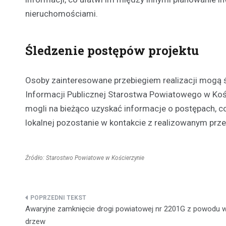
nieruchomościami.
Śledzenie postępów projektu
Osoby zainteresowane przebiegiem realizacji mogą śl
Informacji Publicznej Starostwa Powiatowego w Kośc
mogli na bieżąco uzyskać informacje o postępach, c
lokalnej pozostanie w kontakcie z realizowanym prz
Źródło: Starostwo Powiatowe w Kościerzynie
Nawigacja
Awaryjne zamknięcie drogi powiatowej nr 2201G z powodu w
wpisu
drzew