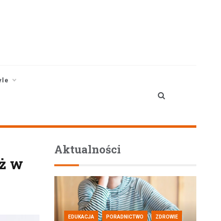
yle
Aktualności
uż w
EDUKACJA
PORADNICTWO
ZDROWIE