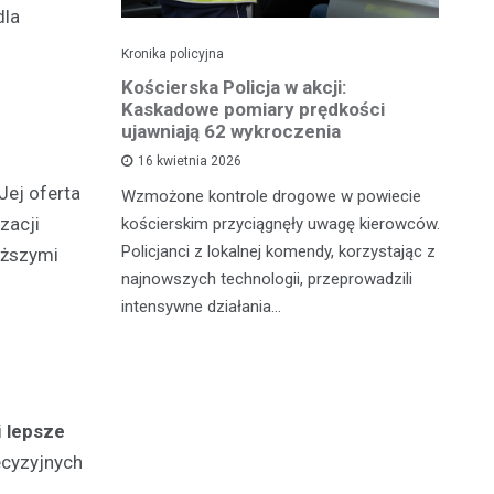
dla
Kronika policyjna
Kro
roczeniu
Kościerska Policja w akcji:
Pi
ł prawo
Kaskadowe pomiary prędkości
za
ujawniają 62 wykroczenia
16 kwietnia 2026
Wi
Jej oferta
nia 2026
Wzmożone kontrole drogowe w powiecie
do
zacji
łu Ruchu
kościerskim przyciągnęły uwagę kierowców.
na
 Policji w
Policjanci z lokalnej komendy, korzystając z
yższymi
Ok
tynową
najnowszych technologii, przeprowadzili
Po
intensywne działania…
i
lepsze
ecyzyjnych