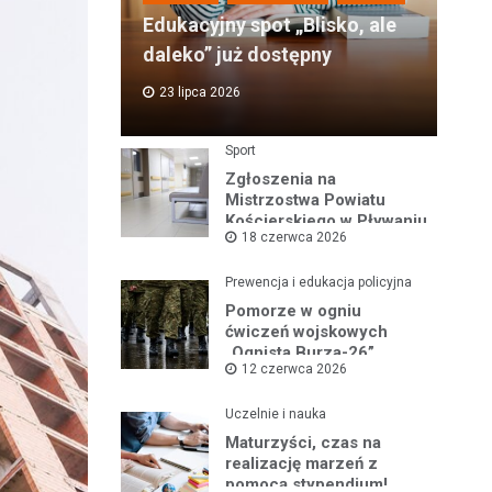
Edukacyjny spot „Blisko, ale
daleko” już dostępny
23 lipca 2026
Sport
Zgłoszenia na
Mistrzostwa Powiatu
Kościerskiego w Pływaniu
18 czerwca 2026
i Ratownictwie Wodnym
Prewencja i edukacja policyjna
Pomorze w ogniu
ćwiczeń wojskowych
„Ognista Burza-26”
12 czerwca 2026
Uczelnie i nauka
Maturzyści, czas na
realizację marzeń z
pomocą stypendium!