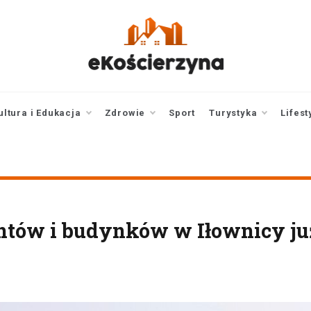
ekoscierzyna.pl
wiadomości z Kościerzyny
• Kościerzyna online
ultura i Edukacja
Zdrowie
Sport
Turystyka
Lifest
untów i budynków w Iłownicy j