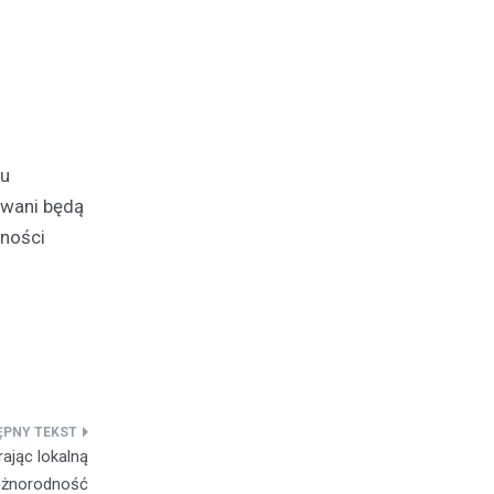
nu
owani będą
zności
ając lokalną
óżnorodność