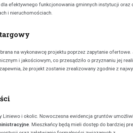
 dla efektywnego funkcjonowania gminnych instytucji oraz 
ach i nieruchomościach.
Kronika policyjna
19-latek złapany na przek
prędkości o 76 km/h straci
etargowy
jazdy
7 kwietnia 2026
brana na wykonawcę projektu poprzez zapytanie ofertowe. 
W sobotnie popołudnie, 4 kwiet
cznym i jakościowym, co przesądziło o przyznaniu jej reali
roku, funkcjonariusze z Wydzia
Drogowego Komendy Powiatowej
apewnia, że projekt zostanie zrealizowany zgodnie z najw
Kościerzynie przeprowadzili ru
kontrolę…
ści
y Liniewo i okolic. Nowoczesna ewidencja gruntów umożliw
inistracyjne
. Mieszkańcy będą mieli dostęp do bardziej pr
nwestycji oraz załatwianie formalności związanych z