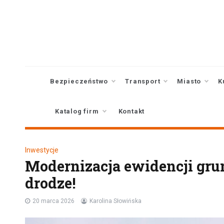
Skip
to
content
Bezpieczeństwo
Transport
Miasto
K
Katalog firm
Kontakt
Inwestycje
Modernizacja ewidencji gr
drodze!
20 marca 2026
Karolina Słowińska