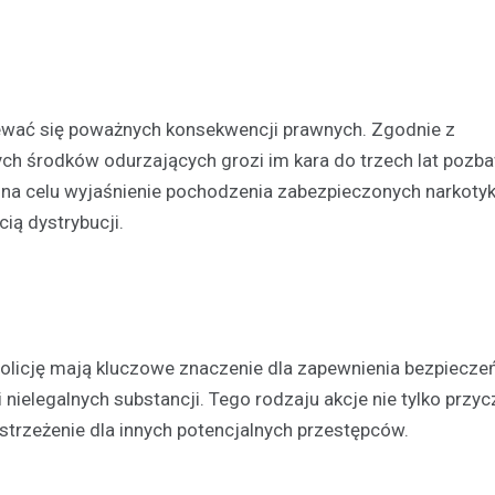
Kronika policyjna
19-latek złapany na przek
prędkości o 76 km/h straci
ewać się poważnych konsekwencji prawnych. Zgodnie z
jazdy
ych środków odurzających grozi im kara do trzech lat pozba
7 kwietnia 2026
e na celu wyjaśnienie pochodzenia zabezpieczonych narkoty
W sobotnie popołudnie, 4 kwiet
cią dystrybucji.
roku, funkcjonariusze z Wydzia
Drogowego Komendy Powiatowej
Kościerzynie przeprowadzili ru
kontrolę…
policję mają kluczowe znaczenie dla zapewnienia bezpiecz
nielegalnych substancji. Tego rodzaju akcje nie tylko przycz
 ostrzeżenie dla innych potencjalnych przestępców.