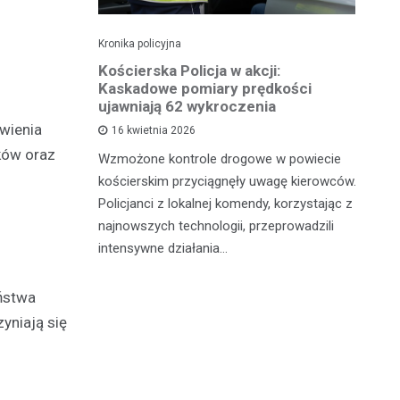
Kronika policyjna
Kro
roczeniu
Kościerska Policja w akcji:
Pi
ł prawo
Kaskadowe pomiary prędkości
za
ujawniają 62 wykroczenia
wienia
16 kwietnia 2026
Wi
ków oraz
nia 2026
Wzmożone kontrole drogowe w powiecie
do
łu Ruchu
kościerskim przyciągnęły uwagę kierowców.
na
 Policji w
Policjanci z lokalnej komendy, korzystając z
Ok
tynową
najnowszych technologii, przeprowadzili
Po
intensywne działania…
eństwa
yniają się