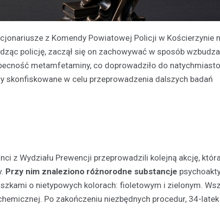
kcjonariusze z Komendy Powiatowej Policji w Kościerzynie na
dząc policję, zaczął się on zachowywać w sposób wzbudza
becność metamfetaminy, co doprowadziło do natychmias
ły skonfiskowane w celu przeprowadzenia dalszych badań
ci z Wydziału Prewencji przeprowadzili kolejną akcję, któr
y.
Przy nim znaleziono różnorodne substancje
psychoakt
zkami o nietypowych kolorach: fioletowym i zielonym. Wsz
hemicznej. Po zakończeniu niezbędnych procedur, 34-latek t