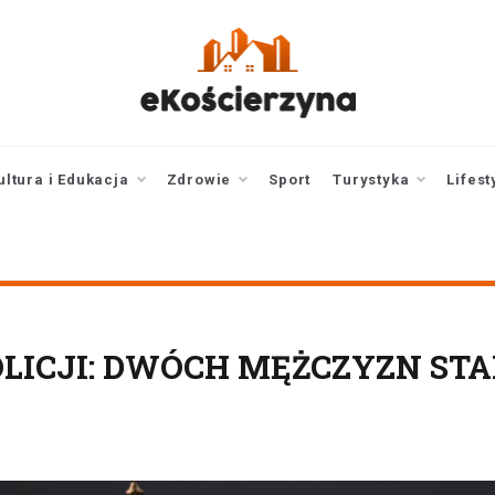
ekoscierzyna.pl
wiadomości z Kościerzyny
• Kościerzyna online
ultura i Edukacja
Zdrowie
Sport
Turystyka
Lifest
LICJI: DWÓCH MĘŻCZYZN STA