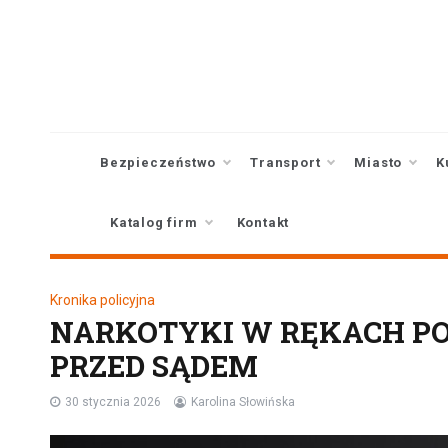
Skip
to
content
Bezpieczeństwo
Transport
Miasto
K
Katalog firm
Kontakt
Kronika policyjna
NARKOTYKI W RĘKACH PO
PRZED SĄDEM
30 stycznia 2026
Karolina Słowińska