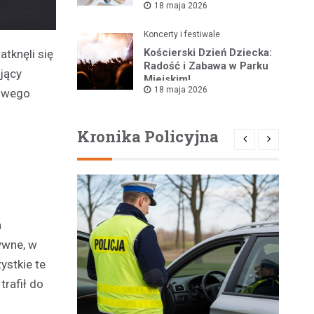
18 maja 2026
Koncerty i festiwale
Kościerski Dzień Dziecka:
tknęli się
Radość i Zabawa w Parku
jący
Miejskim!
18 maja 2026
towego
Kronika Policyjna
a
ywne, w
ystkie te
rafił do