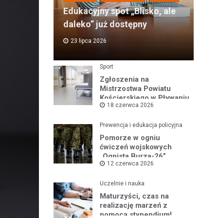
Edukacyjny spot „Blisko, ale
daleko” już dostępny
23 lipca 2026
Sport
Zgłoszenia na
Mistrzostwa Powiatu
Kościerskiego w Pływaniu
18 czerwca 2026
i Ratownictwie Wodnym
Prewencja i edukacja policyjna
Pomorze w ogniu
ćwiczeń wojskowych
„Ognista Burza-26”
12 czerwca 2026
Uczelnie i nauka
Maturzyści, czas na
realizację marzeń z
pomocą stypendium!