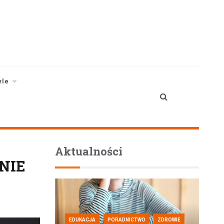
yle
Aktualności
NIE
EDUKACJA
PORADNICTWO
ZDROWIE