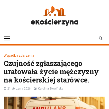
Skip
to
content
ekoscierzyna.pl
wiadomości z Kościerzyny
• Kościerzyna online
Wypadki i zdarzenia
Czujność zgłaszającego
uratowała życie mężczyzny
na kościerskiej starówce.
21 stycznia 2026
Karolina Słowińska