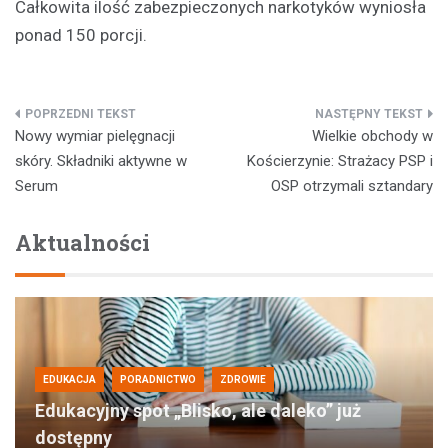
Całkowita ilość zabezpieczonych narkotyków wyniosła
ponad 150 porcji.
Nawigacja
Nowy wymiar pielęgnacji
Wielkie obchody w
wpisu
skóry. Składniki aktywne w
Kościerzynie: Strażacy PSP i
Serum
OSP otrzymali sztandary
Aktualności
EDUKACJA
PORADNICTWO
ZDROWIE
Edukacyjny spot „Blisko, ale daleko” już
dostępny