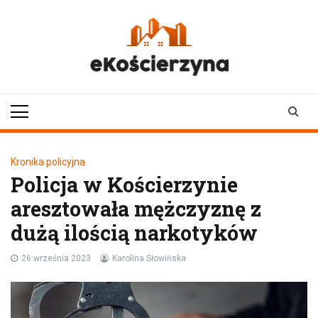
Skip
to
content
ekoscierzyna.pl
wiadomości z Kościerzyny
• Kościerzyna online
Kronika policyjna
Policja w Kościerzynie
aresztowała mężczyznę z
dużą ilością narkotyków
26 września 2023
Karolina Słowińska